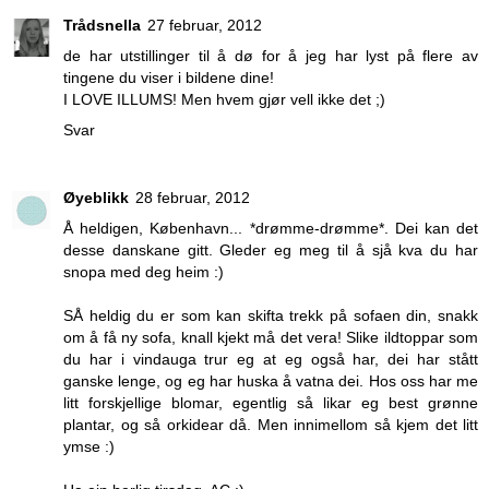
Trådsnella
27 februar, 2012
de har utstillinger til å dø for å jeg har lyst på flere av
tingene du viser i bildene dine!
I LOVE ILLUMS! Men hvem gjør vell ikke det ;)
Svar
Øyeblikk
28 februar, 2012
Å heldigen, København... *drømme-drømme*. Dei kan det
desse danskane gitt. Gleder eg meg til å sjå kva du har
snopa med deg heim :)
SÅ heldig du er som kan skifta trekk på sofaen din, snakk
om å få ny sofa, knall kjekt må det vera! Slike ildtoppar som
du har i vindauga trur eg at eg også har, dei har stått
ganske lenge, og eg har huska å vatna dei. Hos oss har me
litt forskjellige blomar, egentlig så likar eg best grønne
plantar, og så orkidear då. Men innimellom så kjem det litt
ymse :)