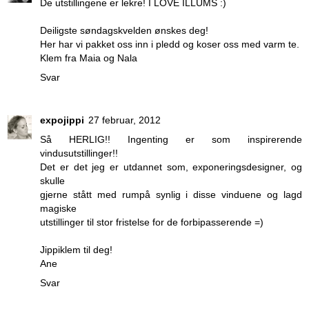
De utstillingene er lekre! I LOVE ILLUMS :)
Deiligste søndagskvelden ønskes deg!
Her har vi pakket oss inn i pledd og koser oss med varm te.
Klem fra Maia og Nala
Svar
expojippi
27 februar, 2012
Så HERLIG!! Ingenting er som inspirerende
vindusutstillinger!!
Det er det jeg er utdannet som, exponeringsdesigner, og
skulle
gjerne stått med rumpå synlig i disse vinduene og lagd
magiske
utstillinger til stor fristelse for de forbipasserende =)
Jippiklem til deg!
Ane
Svar